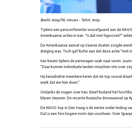
Beeld: Jessy/NL nieuws - Tekst: Jessy
Tijdens een persconferentie voorafgaand aan de NAVO-t
Amerikaanse acties in Iran. "Is dat niet hypocriet?" wil
De Amerikaanse aanval op Iraanse doelen zorgde wereld
dreiging was. Toch gaf Rutte aan dat deze actie "niet in
Iran kwam tijdens de persvragen vaak naar voren. Journ
"Daar kunnen individuele landen misschien iets over zegg
Hij benadrukte meerdere keren dat de top vooral draait
werk dat we hier doen."
Ondanks de vragen over Iran, bleef Rusland het hoofdon
blijven steunen. De recente Russische droneaanval op 
De NAVO-top in Den Haag is de eerste onder leiding v
Dat is een fors hogere norm dan voorheen. Over Spanje,