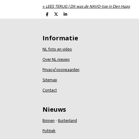
«
LEES TERUG | Dit was de NAVO-top in Den Haag
D
D
S
e
e
h
l
e
a
e
l
r
n
e
Informatie
NL foto en video
Over NL nieuws
Privacy/voorwaarden
Sitemap
Contact
Nieuws
Binnen
-
Buitenland
Politiek