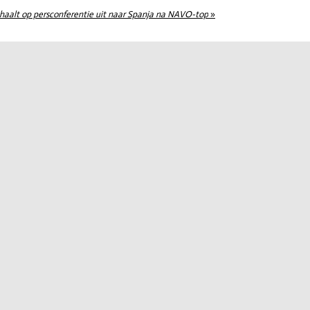
haalt op persconferentie uit naar Spanja na NAVO-top
»