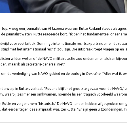
op, vroeg een journalist van Al Jazeera waarom Rutte Rusland steeds als agres
de de journalist weten. Rutte reageerde kort:
"Ik ben het fundamenteel oneens me
wijd voor veel kritiek. Sommige internationale rechtsexperts noemen deze aanv
 strijd met het internationaal recht" zou zijn. Die uitspraak roept vragen op en i
alisten wilden weten of de NAVO militaire actie zou ondernemen als Iran bijvoor
en, maar ik als secretaris-generaal niet."
 om de verdediging van NAVO-gebied en de oorlog in Oekraïne. "Alles wat ik over 
derwerp in Rutte’s verhaal. "Rusland blijft het grootste gevaar voor de NAVO," 
Kyiv, waarbij zes mensen omkwamen, noemde hij een tragisch voorbeeld waarom di
an Rutte en volgens hem "historisch." De NAVO-landen hebben afgesproken om 5
 dat eerder tegen deze afspraak was, zei Rutte: "Er zijn geen uitzonderingen. I