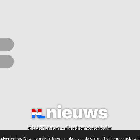
© 2026 NL nieuws – alle rechten voorbehouden
dvertenties. Door gebruik te blijven maken van de site gaat u hiermee akkoord