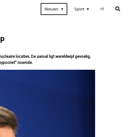
Nieuws
Sport
⛅
op
leaire locaties. De aanval ligt wereldwijd gevoelig,
 "hypocriet" noemde.