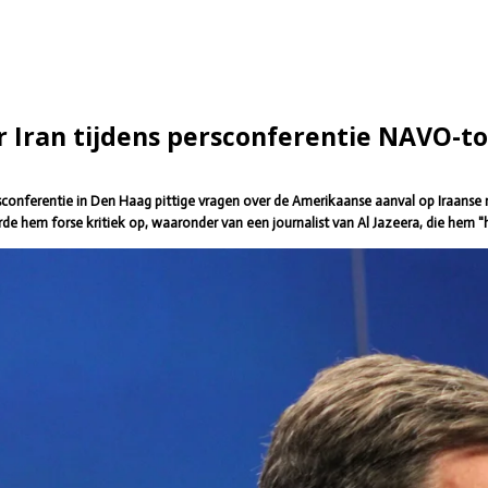
r Iran tijdens persconferentie NAVO-t
nferentie in Den Haag pittige vragen over de Amerikaanse aanval op Iraanse nuc
erde hem forse kritiek op, waaronder van een journalist van Al Jazeera, die hem