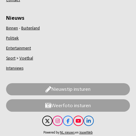
Nieuws
Binnen
-
Buitenland
Politiek
Entertainment
Sport
>
Voetbal
Interviews
Nieuwstip insturen
Weerfoto insturen
X
I
F
Y
L
n
a
o
i
s
c
u
n
Powered by
NL nieuws
en
JouwWeb