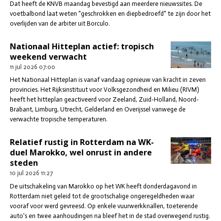
Dat heeft de KNVB maandag bevestigd aan meerdere nieuwssites. De
voetbalbond laat weten "geschrokken en diepbedroefd" te zijn door het
overlijden van de arbiter uit Borculo.
Nationaal Hitteplan actief: tropisch
weekend verwacht
11 jul 2026
07:00
Het Nationaal Hitteplan is vanaf vandaag opnieuw van kracht in zeven
provincies. Het Rijksinstituut voor Volksgezondheid en Milieu (RIVM)
heeft het hitteplan geactiveerd voor Zeeland, Zuid-Holland, Noord-
Brabant, Limburg, Utrecht, Gelderland en Overijssel vanwege de
verwachte tropische temperaturen.
Relatief rustig in Rotterdam na WK-
duel Marokko, wel onrust in andere
steden
10 jul 2026
11:27
De uitschakeling van Marokko op het WK heeft donderdagavond in
Rotterdam niet geleid tot de grootschalige ongeregeldheden waar
vooraf voor werd gevreesd. Op enkele vuurwerkknallen, toeterende
auto's en twee aanhoudingen na bleef het in de stad overwegend rustig.