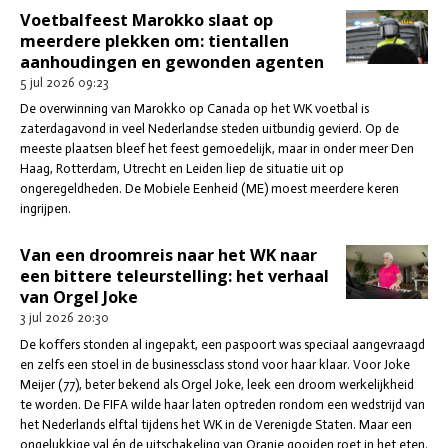
Voetbalfeest Marokko slaat op
meerdere plekken om: tientallen
aanhoudingen en gewonden agenten
5 jul 2026
09:23
De overwinning van Marokko op Canada op het WK voetbal is
zaterdagavond in veel Nederlandse steden uitbundig gevierd. Op de
meeste plaatsen bleef het feest gemoedelijk, maar in onder meer Den
Haag, Rotterdam, Utrecht en Leiden liep de situatie uit op
ongeregeldheden. De Mobiele Eenheid (ME) moest meerdere keren
ingrijpen.
Van een droomreis naar het WK naar
een bittere teleurstelling: het verhaal
van Orgel Joke
3 jul 2026
20:30
De koffers stonden al ingepakt, een paspoort was speciaal aangevraagd
en zelfs een stoel in de businessclass stond voor haar klaar. Voor Joke
Meijer (77), beter bekend als Orgel Joke, leek een droom werkelijkheid
te worden. De FIFA wilde haar laten optreden rondom een wedstrijd van
het Nederlands elftal tijdens het WK in de Verenigde Staten. Maar een
ongelukkige val én de uitschakeling van Oranje gooiden roet in het eten.