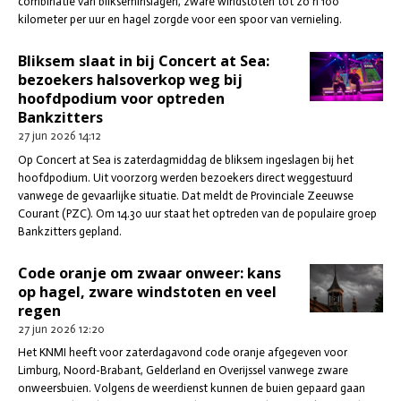
combinatie van blikseminslagen, zware windstoten tot zo'n 100
kilometer per uur en hagel zorgde voor een spoor van vernieling.
Bliksem slaat in bij Concert at Sea:
bezoekers halsoverkop weg bij
hoofdpodium voor optreden
Bankzitters
27 jun 2026
14:12
Op Concert at Sea is zaterdagmiddag de bliksem ingeslagen bij het
hoofdpodium. Uit voorzorg werden bezoekers direct weggestuurd
vanwege de gevaarlijke situatie. Dat meldt de Provinciale Zeeuwse
Courant (PZC). Om 14.30 uur staat het optreden van de populaire groep
Bankzitters gepland.
Code oranje om zwaar onweer: kans
op hagel, zware windstoten en veel
regen
27 jun 2026
12:20
Het KNMI heeft voor zaterdagavond code oranje afgegeven voor
Limburg, Noord-Brabant, Gelderland en Overijssel vanwege zware
onweersbuien. Volgens de weerdienst kunnen de buien gepaard gaan