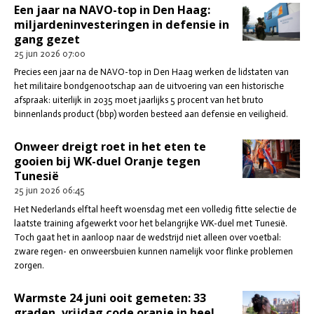
Een jaar na NAVO-top in Den Haag:
miljardeninvesteringen in defensie in
gang gezet
25 jun 2026
07:00
Precies een jaar na de NAVO-top in Den Haag werken de lidstaten van
het militaire bondgenootschap aan de uitvoering van een historische
afspraak: uiterlijk in 2035 moet jaarlijks 5 procent van het bruto
binnenlands product (bbp) worden besteed aan defensie en veiligheid.
Onweer dreigt roet in het eten te
gooien bij WK-duel Oranje tegen
Tunesië
25 jun 2026
06:45
Het Nederlands elftal heeft woensdag met een volledig fitte selectie de
laatste training afgewerkt voor het belangrijke WK-duel met Tunesië.
Toch gaat het in aanloop naar de wedstrijd niet alleen over voetbal:
zware regen- en onweersbuien kunnen namelijk voor flinke problemen
zorgen.
Warmste 24 juni ooit gemeten: 33
graden, vrijdag code oranje in heel