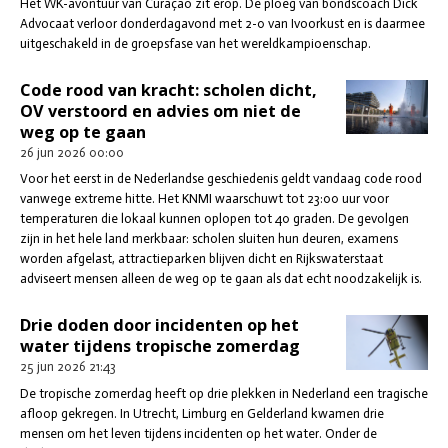
Het WK-avontuur van Curaçao zit erop. De ploeg van bondscoach Dick
Advocaat verloor donderdagavond met 2-0 van Ivoorkust en is daarmee
uitgeschakeld in de groepsfase van het wereldkampioenschap.
Code rood van kracht: scholen dicht,
OV verstoord en advies om niet de
weg op te gaan
26 jun 2026
00:00
Voor het eerst in de Nederlandse geschiedenis geldt vandaag code rood
vanwege extreme hitte. Het KNMI waarschuwt tot 23:00 uur voor
temperaturen die lokaal kunnen oplopen tot 40 graden. De gevolgen
zijn in het hele land merkbaar: scholen sluiten hun deuren, examens
worden afgelast, attractieparken blijven dicht en Rijkswaterstaat
adviseert mensen alleen de weg op te gaan als dat echt noodzakelijk is.
Drie doden door incidenten op het
water tijdens tropische zomerdag
25 jun 2026
21:43
De tropische zomerdag heeft op drie plekken in Nederland een tragische
afloop gekregen. In Utrecht, Limburg en Gelderland kwamen drie
mensen om het leven tijdens incidenten op het water. Onder de