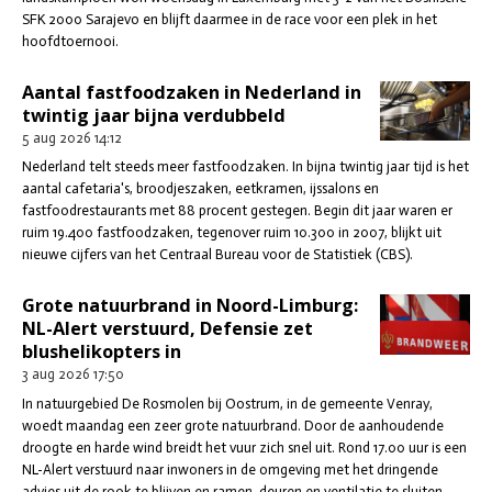
SFK 2000 Sarajevo en blijft daarmee in de race voor een plek in het
hoofdtoernooi.
Aantal fastfoodzaken in Nederland in
twintig jaar bijna verdubbeld
5 aug 2026
14:12
Nederland telt steeds meer fastfoodzaken. In bijna twintig jaar tijd is het
aantal cafetaria's, broodjeszaken, eetkramen, ijssalons en
fastfoodrestaurants met 88 procent gestegen. Begin dit jaar waren er
ruim 19.400 fastfoodzaken, tegenover ruim 10.300 in 2007, blijkt uit
nieuwe cijfers van het Centraal Bureau voor de Statistiek (CBS).
Grote natuurbrand in Noord-Limburg:
NL-Alert verstuurd, Defensie zet
blushelikopters in
3 aug 2026
17:50
In natuurgebied De Rosmolen bij Oostrum, in de gemeente Venray,
woedt maandag een zeer grote natuurbrand. Door de aanhoudende
droogte en harde wind breidt het vuur zich snel uit. Rond 17.00 uur is een
NL-Alert verstuurd naar inwoners in de omgeving met het dringende
advies uit de rook te blijven en ramen, deuren en ventilatie te sluiten.