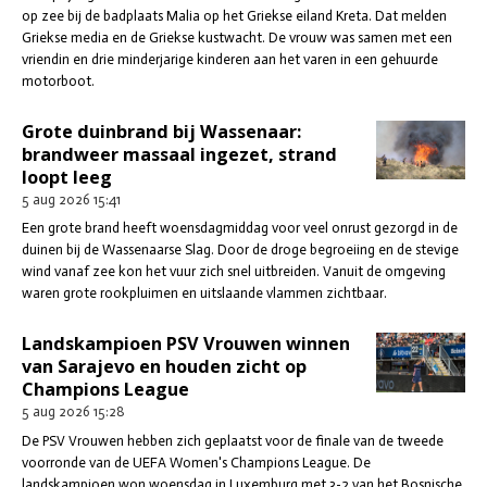
op zee bij de badplaats Malia op het Griekse eiland Kreta. Dat melden
Griekse media en de Griekse kustwacht. De vrouw was samen met een
vriendin en drie minderjarige kinderen aan het varen in een gehuurde
motorboot.
Grote duinbrand bij Wassenaar:
brandweer massaal ingezet, strand
loopt leeg
5 aug 2026
15:41
Een grote brand heeft woensdagmiddag voor veel onrust gezorgd in de
duinen bij de Wassenaarse Slag. Door de droge begroeiing en de stevige
wind vanaf zee kon het vuur zich snel uitbreiden. Vanuit de omgeving
waren grote rookpluimen en uitslaande vlammen zichtbaar.
Landskampioen PSV Vrouwen winnen
van Sarajevo en houden zicht op
Champions League
5 aug 2026
15:28
De PSV Vrouwen hebben zich geplaatst voor de finale van de tweede
voorronde van de UEFA Women's Champions League. De
landskampioen won woensdag in Luxemburg met 3-2 van het Bosnische