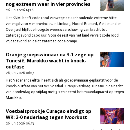
nog extreem weer in vier provincies
26 jun 2026
14:36
Het KNMI heeft code rood vanwege de aanhoudende extreme hitte
verlengd voor vier provincies. In Limburg, Noord-Brabant, Gelderland en
Overijssel blijft de hoogste weerswaarschuwing van kracht tot
zaterdagavond 21.00 uur. Voor de rest van het land vervalt code rood
vrijdagavond en geldt zaterdag code oranje.
Oranje groepswinnaar na 3-1 zege op
Tunesië, Marokko wacht in knock-
outfase
26 jun 2026
06:17
Het Nederlands elftal heeft zich als groepswinnaar geplaatst voor de
knock-outfase van het WK voetbal. Oranje versloeg Tunesië in de nacht
van donderdag op vrijdag met 3-1 en neemt het maandagnacht op tegen
Marokko.
Voetbalsprookje Curaçao eindigt op
WK: 2-0 nederlaag tegen Ivoorkust
26 jun 2026
06:13