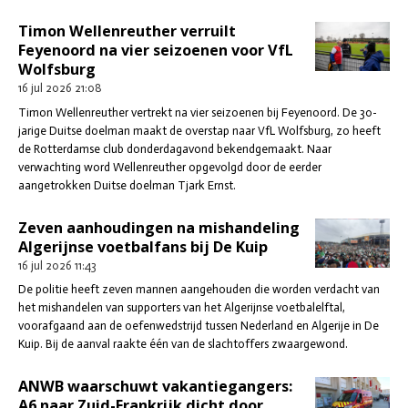
Timon Wellenreuther verruilt
Feyenoord na vier seizoenen voor VfL
Wolfsburg
16 jul 2026
21:08
Timon Wellenreuther vertrekt na vier seizoenen bij Feyenoord. De 30-
jarige Duitse doelman maakt de overstap naar VfL Wolfsburg, zo heeft
de Rotterdamse club donderdagavond bekendgemaakt. Naar
verwachting word Wellenreuther opgevolgd door de eerder
aangetrokken Duitse doelman Tjark Ernst.
Zeven aanhoudingen na mishandeling
Algerijnse voetbalfans bij De Kuip
16 jul 2026
11:43
De politie heeft zeven mannen aangehouden die worden verdacht van
het mishandelen van supporters van het Algerijnse voetbalelftal,
voorafgaand aan de oefenwedstrijd tussen Nederland en Algerije in De
Kuip. Bij de aanval raakte één van de slachtoffers zwaargewond.
ANWB waarschuwt vakantiegangers:
A6 naar Zuid-Frankrijk dicht door