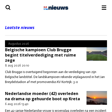
Ga
direct
naar
de
hoofdinhoud
Laatste nieuws
Augustus 2026
Belgische kampioen Club Brugge
begint titelverdediging met ruime
zege
8 aug 2026
20:10
Club Brugge is overtuigend begonnen aan de verdediging van zijn
Belgische landstitel. De landskampioen rekende vrijdagavond in het Jan
Breydelstadion af met promovendus KV Kortrijk: 3-0
Nederlandse moeder (42) overleden
na drama op gehuurde boot op Kreta
6 aug 2026
13:40
Een 42-jarige Nederlandse vrouw is woensdag overleden na een incident