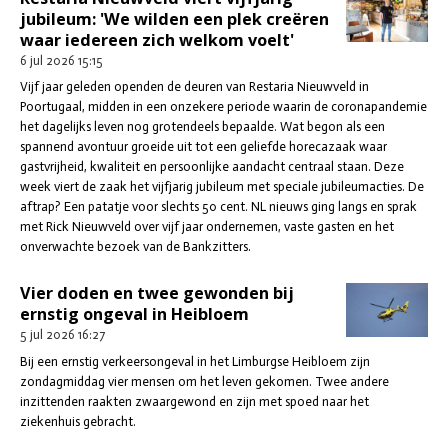
jubileum: 'We wilden een plek creëren
waar iedereen zich welkom voelt'
6 jul 2026
15:15
Vijf jaar geleden openden de deuren van Restaria Nieuwveld in
Poortugaal, midden in een onzekere periode waarin de coronapandemie
het dagelijks leven nog grotendeels bepaalde. Wat begon als een
spannend avontuur groeide uit tot een geliefde horecazaak waar
gastvrijheid, kwaliteit en persoonlijke aandacht centraal staan. Deze
week viert de zaak het vijfjarig jubileum met speciale jubileumacties. De
aftrap? Een patatje voor slechts 50 cent. NL nieuws ging langs en sprak
met Rick Nieuwveld over vijf jaar ondernemen, vaste gasten en het
onverwachte bezoek van de Bankzitters.
Vier doden en twee gewonden bij
ernstig ongeval in Heibloem
5 jul 2026
16:27
Bij een ernstig verkeersongeval in het Limburgse Heibloem zijn
zondagmiddag vier mensen om het leven gekomen. Twee andere
inzittenden raakten zwaargewond en zijn met spoed naar het
ziekenhuis gebracht.