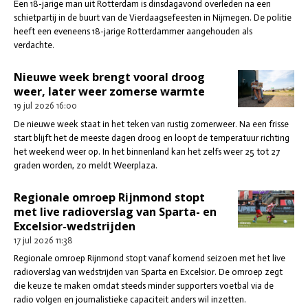
Een 18-jarige man uit Rotterdam is dinsdagavond overleden na een
schietpartij in de buurt van de Vierdaagsefeesten in Nijmegen. De politie
heeft een eveneens 18-jarige Rotterdammer aangehouden als
verdachte.
Nieuwe week brengt vooral droog
weer, later weer zomerse warmte
19 jul 2026
16:00
De nieuwe week staat in het teken van rustig zomerweer. Na een frisse
start blijft het de meeste dagen droog en loopt de temperatuur richting
het weekend weer op. In het binnenland kan het zelfs weer 25 tot 27
graden worden, zo meldt Weerplaza.
Regionale omroep Rijnmond stopt
met live radioverslag van Sparta- en
Excelsior-wedstrijden
17 jul 2026
11:38
Regionale omroep Rijnmond stopt vanaf komend seizoen met het live
radioverslag van wedstrijden van Sparta en Excelsior. De omroep zegt
die keuze te maken omdat steeds minder supporters voetbal via de
radio volgen en journalistieke capaciteit anders wil inzetten.