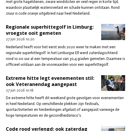
met grote hagelstenen, zware windstoten en veel regen in korte tijd,
waardoor plaatselijk wateroverlast en schade kunnen ontstaan. Rond
21uur is code oranje uitgebreid naar heel Nederland.
Regionale superhittegolf in Limburg:
vroegste ooit gemeten
27 jun 2026
10:20
Nederland heeft voor het eerst sinds 2020 weer te maken met een
regionale superhittegolf. In het Limburgse Ell werd zaterdagochtend
rond 10.00 uur al een temperatuur van 30,4 graden gemeten. Daarmee is
officieel voldaan aan de voorwaarden voor een superhittegolf.
Extreme hitte legt evenementen stil:
ook Veteranendag aangepast
27 jun 2026
10:18
De extreme hitte heeft dit weekend grote gevolgen voor evenementen
in heel Nederland. Op verschillende plekken zijn festivals,
sportactiviteiten en herdenkingen afgelast of aangepast vanwege de
hoge temperaturen en de gezondheidsrisico's.
Code rood verlengd: ook zaterdag