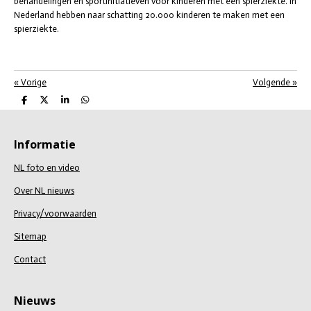
behandelingen en sportinitiatieven voor kinderen met een spierziekte. In
Nederland hebben naar schatting 20.000 kinderen te maken met een
spierziekte.
«
Vorige
Volgende
»
D
D
S
D
e
e
h
e
l
e
a
l
e
l
r
e
n
e
n
Informatie
NL foto en video
Over NL nieuws
Privacy/voorwaarden
Sitemap
Contact
Nieuws