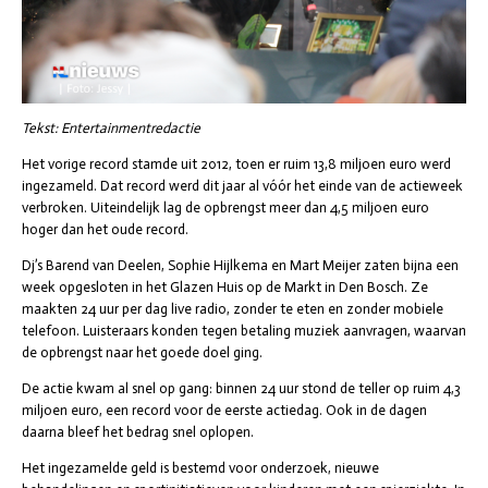
Tekst: Entertainmentredactie
Het vorige record stamde uit 2012, toen er ruim 13,8 miljoen euro werd
ingezameld. Dat record werd dit jaar al vóór het einde van de actieweek
verbroken. Uiteindelijk lag de opbrengst meer dan 4,5 miljoen euro
hoger dan het oude record.
Dj’s Barend van Deelen, Sophie Hijlkema en Mart Meijer zaten bijna een
week opgesloten in het Glazen Huis op de Markt in Den Bosch. Ze
maakten 24 uur per dag live radio, zonder te eten en zonder mobiele
telefoon. Luisteraars konden tegen betaling muziek aanvragen, waarvan
de opbrengst naar het goede doel ging.
De actie kwam al snel op gang: binnen 24 uur stond de teller op ruim 4,3
miljoen euro, een record voor de eerste actiedag. Ook in de dagen
daarna bleef het bedrag snel oplopen.
Het ingezamelde geld is bestemd voor onderzoek, nieuwe