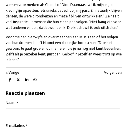
werken voor merken als Chanel of Dior. Daarnaast wil ik mijn eigen
kledinglijn opzetten, iets unieks dat echt bij mij past. En natuurlijk blijven
dansen, de wereld rondreizen en mezelf blijven ontwikkelen." Ze haalt
veel inspiratie uit mensen die hun eigen pad volgen. "Niet bang zijn voor
wat anderen vinden, dat bewonder ik. Die kracht wil ik ook uitstralen."
Voor meiden die twijfelen over meedoen aan Miss Teen of het volgen
van hun dromen, heeft Naomi een duidelijke boodschap. "Doe het
gewoon. Je gaat groeien op manieren die je nu nog niet kunt bedenken.
Zelfs als je onzeker bent, juist dan. Geloof in jezelf en wees trots op wie
je bent."
«
Vorige
Volgende
»
D
D
S
D
e
e
h
e
l
e
a
l
Reactie plaatsen
e
l
r
e
n
e
n
Naam *
E-mailadres *