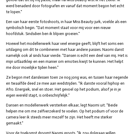
werd benaderd door fotografen en vanaf dat moment begon het echt
te lopen."
Een van haar eerste fotoshoots, in haar Miss Beauty-jurk, voelde als een
symbolisch begin. "Dat moment staat voor mij voor een nieuw
hoofdstuk. Sindsdien ben ik blijven groeien."
Hoewel het modellenwerk haar veel energie geeft, blijft het soms een
uitdaging om dit te combineren met haar andere passies. Naomi danst
namelijk ook al sinds haar vierde. "Dansen is echt een deel van mij. Het is
mijn uitlaatklep en een manier om emoties kwijt te kunnen. Het helpt
me door moeilijke tijden heen."
Ze begon met danslessen toen ze nog jong was, en tussen haar negende
en twaalfde deed ze mee aan wedstrijden. "Ik danste vooral hiphop en
Afro. Energiek, snel en stoer. Het gevoel op het podium, alsof je in je
eigen wereld stapt, is onbeschrijfelijk."
Dansen en modellenwerk versterken elkaar, legt Naomi uit. "Beide
helpen me om me zelfverzekerd te voelen. Op het podium of voor de
camera leer ik steeds meer mezelf te zijn. Het heeft me sterker
gemaakt."
Voor de toekomst droomt Naomi groots. "Ik zou dolgraag willen