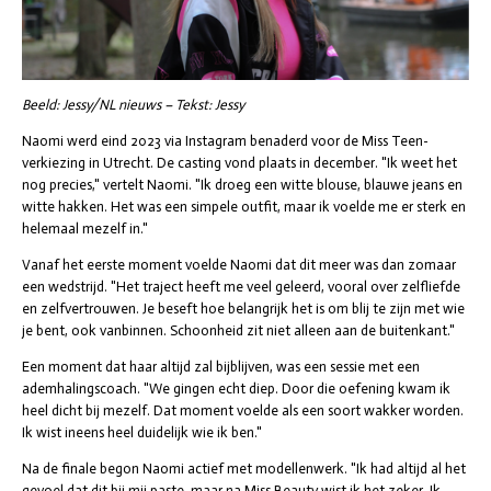
Beeld: Jessy/NL nieuws – Tekst: Jessy
Naomi werd eind 2023 via Instagram benaderd voor de Miss Teen-
verkiezing in Utrecht. De casting vond plaats in december. "Ik weet het
nog precies," vertelt Naomi. "Ik droeg een witte blouse, blauwe jeans en
witte hakken. Het was een simpele outfit, maar ik voelde me er sterk en
helemaal mezelf in."
Vanaf het eerste moment voelde Naomi dat dit meer was dan zomaar
een wedstrijd. "Het traject heeft me veel geleerd, vooral over zelfliefde
en zelfvertrouwen. Je beseft hoe belangrijk het is om blij te zijn met wie
je bent, ook vanbinnen. Schoonheid zit niet alleen aan de buitenkant."
Een moment dat haar altijd zal bijblijven, was een sessie met een
ademhalingscoach. "We gingen echt diep. Door die oefening kwam ik
heel dicht bij mezelf. Dat moment voelde als een soort wakker worden.
Ik wist ineens heel duidelijk wie ik ben."
Na de finale begon Naomi actief met modellenwerk. "Ik had altijd al het
gevoel dat dit bij mij paste, maar na Miss Beauty wist ik het zeker. Ik