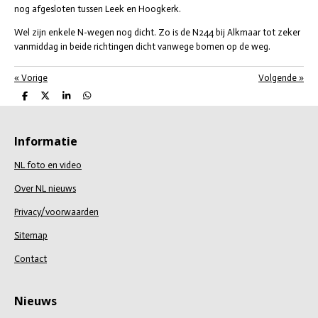
nog afgesloten tussen Leek en Hoogkerk.
Wel zijn enkele N-wegen nog dicht. Zo is de N244 bij Alkmaar tot zeker
vanmiddag in beide richtingen dicht vanwege bomen op de weg.
«
Vorige
Volgende
»
D
D
S
D
e
e
h
e
l
e
a
l
e
l
r
e
n
e
n
Informatie
NL foto en video
Over NL nieuws
Privacy/voorwaarden
Sitemap
Contact
Nieuws