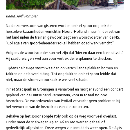
Beeld: Jerfi Pompier
Na de zomerstorm van gisteren worden op het spoor nog enkele
herstelwerkzaamheden verricht in Noord-Holland, maar 'in de rest van
het land rijden de treinen gewoon', zegt een woordvoerder van de NS.
"Collega's van spoorbeheerder ProRail hebben goed werk verricht."
Volgens de woordvoerder kan het zijn dat 'hier en daar een trein uitvalt'.
Hij raadt reizigers wel aan voor vertrek de reisplanner te checken.
Tijdens de hevige storm waaiden op verschillende plekken bomen en
takken op de bovenleiding. Tot ongelukken op het spoor leidde dat
niet, maar de storm veroorzaakte wel veel schade.
In het Stadspark in Groningen is vanavond en morgenavond een concert
gepland van de Duitse band Rammstein, voor in totaal 110.000
bezoekers. De woordvoerder van ProRail verwacht geen problemen bij
het vervoeren van de bezoekers van die concerten.
Behalve op het spoor zorgde Poly ook op de weg voor veel overlast.
Onder meer de snelwegen A9 en A6 en A10 werden geheel of
gedeeltelijk afgesloten. Deze wegen zijn inmiddels weer open. De A7 is