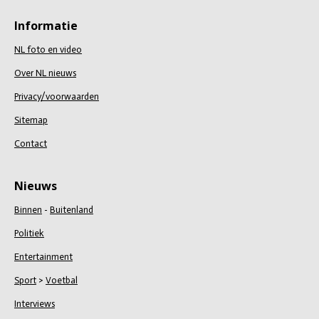
l
e
a
l
e
l
r
e
n
e
n
Informatie
NL foto en video
Over NL nieuws
Privacy/voorwaarden
Sitemap
Contact
Nieuws
Binnen
-
Buitenland
Politiek
Entertainment
Sport
>
Voetbal
Interviews