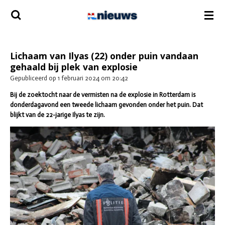
Ga
direct
naar
de
hoofdinhoud
Lichaam van Ilyas (22) onder puin vandaan
gehaald bij plek van explosie
Gepubliceerd op 1 februari 2024 om 20:42
Bij de zoektocht naar de vermisten na de explosie in Rotterdam is
donderdagavond een tweede lichaam gevonden onder het puin.
Dat
blijkt van de 22-jarige Ilyas te zijn.