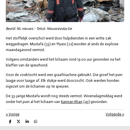
Beeld: NL nieuws - Tekst: Nieuwsredactie
Het stoffelijk overschot werd door hulpdiensten in een witte zak
weggedragen. Mustafa (33) en Ylyass (22) worden al sinds de explosie
maandagavond vermist.
Volgens omstanders werd het lichaam rond 19:00 uur gevonden na het
blaffen van de speurhond.
Voor de zoektocht werd een graafmachine gebruikt. Die groef het puin
laagje voor laagje af. Elk stukje werd doorzocht. Ook werden honden
ingezet om de lichamen op te speuren.
De 33-jarige Mustafa wordt nog steeds vermist. Woensdagmiddag werd
onder het puin al het lichaam van
Kamran Khan
(43) gevonden.
«
Vorige
Volgende
»
D
D
S
D
e
e
h
e