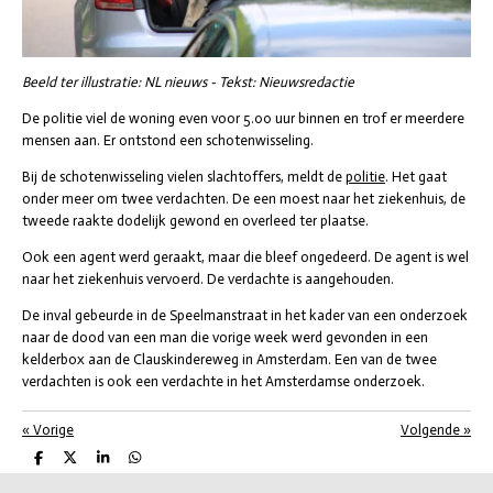
Beeld ter illustratie: NL nieuws - Tekst: Nieuwsredactie
De politie viel de woning even voor 5.00 uur binnen en trof er meerdere
mensen aan. Er ontstond een schotenwisseling.
Bij de schotenwisseling vielen slachtoffers, meldt de
politie
. Het gaat
onder meer om twee verdachten. De een moest naar het ziekenhuis, de
tweede raakte dodelijk gewond en overleed ter plaatse.
Ook een agent werd geraakt, maar die bleef ongedeerd. De agent is wel
naar het ziekenhuis vervoerd. De verdachte is aangehouden.
De inval gebeurde in de Speelmanstraat in het kader van een onderzoek
naar de dood van een man die vorige week werd gevonden in een
kelderbox aan de Clauskindereweg in Amsterdam. Een van de twee
verdachten is ook een verdachte in het Amsterdamse onderzoek.
«
Vorige
Volgende
»
D
D
S
D
e
e
h
e
l
e
a
l