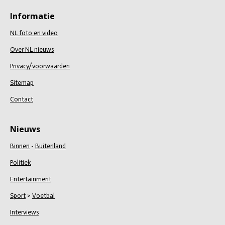
e
l
r
e
n
e
n
Informatie
NL foto en video
Over NL nieuws
Privacy/voorwaarden
Sitemap
Contact
Nieuws
Binnen
-
Buitenland
Politiek
Entertainment
Sport
>
Voetbal
Interviews