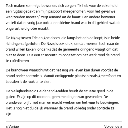
Toch maken sommige bewoners zich zorgen. "Ik heb voor de zekerheid
een rugtas gepakt en mijn paspoort meegenomen, voor het geval we
weg zouden moeten," zegt iemand uit de buurt. Een andere bewoner
vertelt dat er vorig jaar ook al een kleine brand was in dit gebied, wat de
ongerustheid groter maakt.
De N304 tussen Ede en Apeldoorn, die langs het gebied loopt, is in beide
richtingen afgesloten. De N224 is ook druk, omdat mensen toch naar de
brand willen kijken, ondanks dat de gemeente dringend vraagt om dat
niet te doen. Er is een crisiscentrum opgezet om het werk rond de brand
te coördineren.
De brandweer waarschuwt dat het nog wel even kan duren voordat de
brand onder controle is. Vanuit omliggende plaatsen zoals Amersfoort en
Leusden is de rook al te zien.
De Veiligheidsregio Gelderland-Midden houdt de situatie goed in de
gaten. Er zijn op dit moment geen meldingen van gewonden. De
brandweer blijft met man en macht werken om het vuur te bedwingen.
Het is nog niet duidelijk wanneer de brand volledig onder controle zal
zijn.
«
Vorige
Volgende
»