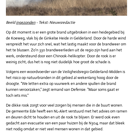
Beeld
ingezonden
- Tekst: Nieuwsredactie
Op dit moment is er een grote brand uitgebroken in een heidegebied bij
de Koeweg, vlak bij de Ginkelse Heide in Gelderland. Door de harde wind
verspreidt het vuur zich snel, wat het lastig maakt voor de brandweer om
het te blussen. Zo'n 330 brandweerlieden uit de regio zijn hard aan het
werk, ondersteund door een Chinook-helikopter. Door de rook is er
weinig zicht, dus het is nog niet duidelijk hoe groot de schade is.
Volgens een woordvoerder van de Veiligheidsregio Gelderland-Midden is
het risico op natuurbranden in dit gebied al wekenlang hoog door de
droogte. "We letten extra op vuurwerk en andere spullen die brand
kunnen veroorzaken," zegt iemand van Defensie. "Maar soms gaat er
toch iets mis."
De dikke rook zorgt voor veel zorgen bij mensen die in de buurt wonen.
De gemeente Ede heeft een NL-Alert verstuurd met het advies om ramen
en deuren dicht te houden en uit de rook te blijven. Er werd ook even
gedacht aan evacuatie van een paar huizen bij de N304, maar dat bleek
niet nodig omdat er niet veel mensen wonen in dat gebied.