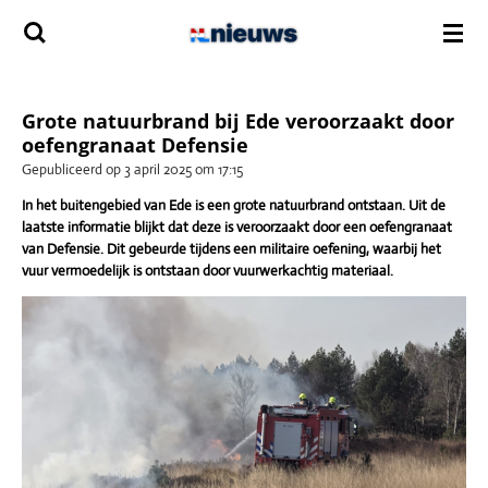
Ga
direct
naar
de
hoofdinhoud
Grote natuurbrand bij Ede veroorzaakt door
oefengranaat Defensie
Gepubliceerd op 3 april 2025 om 17:15
In het buitengebied van Ede is een grote natuurbrand ontstaan. Uit de
laatste informatie blijkt dat deze is veroorzaakt door een oefengranaat
van Defensie. Dit gebeurde tijdens een militaire oefening, waarbij het
vuur vermoedelijk is ontstaan door vuurwerkachtig materiaal.