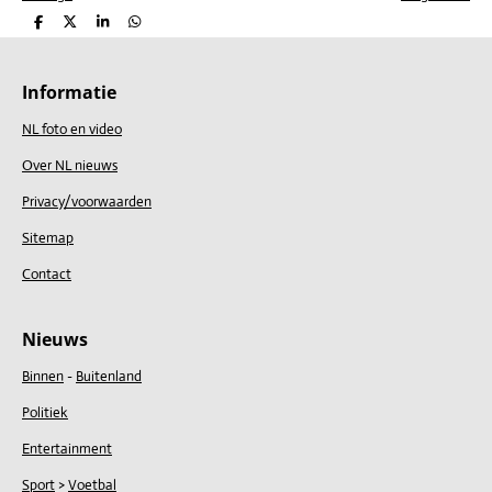
D
D
S
D
e
e
h
e
l
e
a
l
e
l
r
e
n
e
n
Informatie
NL foto en video
Over NL nieuws
Privacy/voorwaarden
Sitemap
Contact
Nieuws
Binnen
-
Buitenland
Politiek
Entertainment
Sport
>
Voetbal