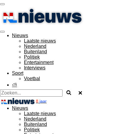
Ga
direct
naar
de
hoofdinhoud
Nieuws
Laatste nieuws
Nederland
Buitenland
Politiek
Entertainment
Interviews
Sport
Voetbal
⛅
8
jaar
Nieuws
Laatste nieuws
Nederland
Buitenland
Politiek