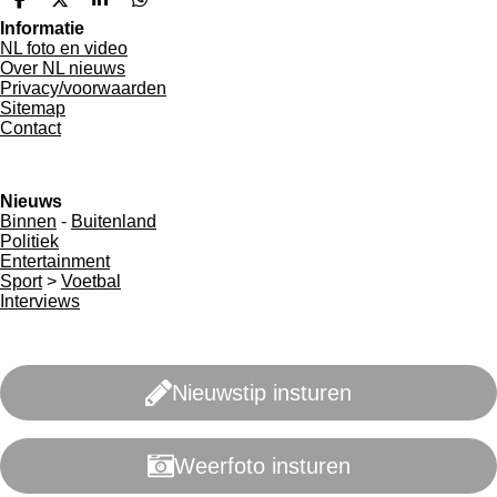
D
D
S
D
e
e
h
e
Informatie
l
e
a
l
NL foto en video
e
l
r
e
Over NL nieuws
n
e
n
Privacy/voorwaarden
Sitemap
Contact
Nieuws
Binnen
-
Buitenland
Politiek
Entertainment
Sport
>
Voetbal
Interviews
Nieuwstip insturen
Weerfoto insturen