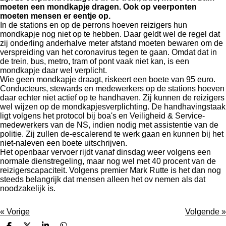
moeten een mondkapje dragen. Ook op veerponten
moeten mensen er eentje op.
In de stations en op de perrons hoeven reizigers hun
mondkapje nog niet op te hebben. Daar geldt wel de regel dat
zij onderling anderhalve meter afstand moeten bewaren om de
verspreiding van het coronavirus tegen te gaan. Omdat dat in
de trein, bus, metro, tram of pont vaak niet kan, is een
mondkapje daar wel verplicht.
Wie geen mondkapje draagt, riskeert een boete van 95 euro.
Conducteurs, stewards en medewerkers op de stations hoeven
daar echter niet actief op te handhaven. Zij kunnen de reizigers
wel wijzen op de mondkapjesverplichting. De handhavingstaak
ligt volgens het protocol bij boa's en Veiligheid & Service-
medewerkers van de NS, indien nodig met assistentie van de
politie. Zij zullen de-escalerend te werk gaan en kunnen bij het
niet-naleven een boete uitschrijven.
Het openbaar vervoer rijdt vanaf dinsdag weer volgens een
normale dienstregeling, maar nog wel met 40 procent van de
reizigerscapaciteit. Volgens premier Mark Rutte is het dan nog
steeds belangrijk dat mensen alleen het ov nemen als dat
noodzakelijk is.
«
Vorige
Volgende
»