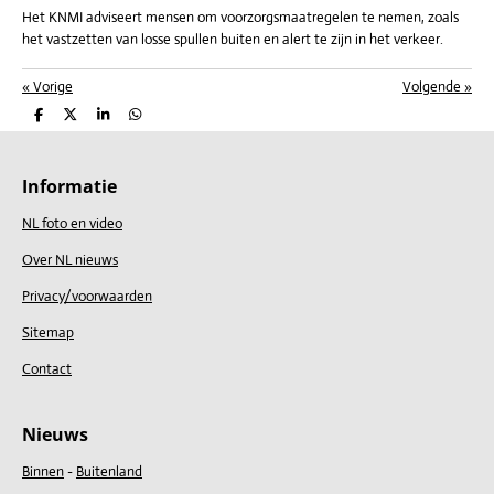
Het KNMI adviseert mensen om voorzorgsmaatregelen te nemen, zoals
het vastzetten van losse spullen buiten en alert te zijn in het verkeer.
«
Vorige
Volgende
»
D
D
S
D
e
e
h
e
l
e
a
l
e
l
r
e
n
e
n
Informatie
NL foto en video
Over NL nieuws
Privacy/voorwaarden
Sitemap
Contact
Nieuws
Binnen
-
Buitenland