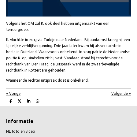
Volgens het OM zal K. ook deel hebben uitgemaakt van een
terreurgroep.
K. vluchtte in 2013 via Turkije naar Nederland. Bij aankomst kreeg hij een
tijdelijke verblijfvergunning. Drie jaar later kwam hij als verdachte in
beeld in Duitsland. Waarvoor is onbekend. In 2019 pakte de Nederlandse
politie K. op, sindsdien zit hij vast. Vandaag stond hij terecht voor de
rechtbank van Den Haag, de uitspraak werd in de zwaarbeveiligde
rechtbank in Rotterdam gehouden.
Wanneer de rechter uitspraak doet is onbekend.
«
Vorige
Volgende
»
D
D
S
D
e
e
h
e
l
e
a
l
e
l
r
e
n
e
n
Informatie
NL foto en video