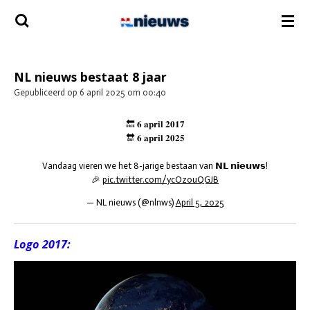
Ga
direct
naar
de
hoofdinhoud
NL nieuws bestaat 8 jaar
Gepubliceerd op 6 april 2025 om 00:40
🔙 𝟔 𝐚𝐩𝐫𝐢𝐥 𝟐𝟎𝟏𝟕
🔛 𝟔 𝐚𝐩𝐫𝐢𝐥 𝟐𝟎𝟐𝟓
Vandaag vieren we het 8-jarige bestaan van 𝗡𝗟 𝗻𝗶𝗲𝘂𝘄𝘀!
🎉
pic.twitter.com/ycOz0uQGJB
— NL nieuws (@nlnws)
April 5, 2025
Logo 2017: