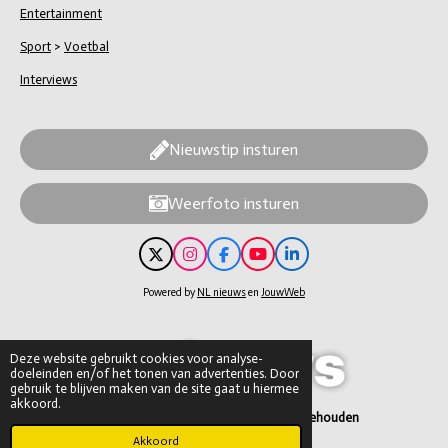
Entertainment
Sport
>
Voetbal
Interviews
Nieuwstip insturen
Weerfoto insturen
X
I
F
Y
L
n
a
o
i
s
c
u
n
Powered by
NL nieuws
en
JouwWeb
t
e
T
k
a
b
u
e
g
o
b
d
r
o
e
I
Deze website gebruikt cookies voor analyse-
a
k
n
doeleinden en/of het tonen van advertenties. Door
m
gebruik te blijven maken van de site gaat u hiermee
akkoord.
© 2026 NL nieuws – alle rechten voorbehouden
Akkoord