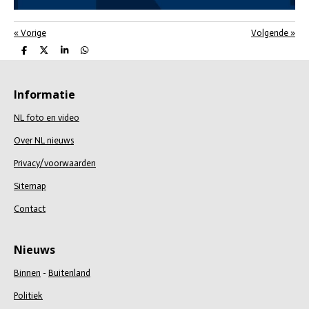
«
Vorige
Volgende
»
D
D
S
D
e
e
h
e
l
e
a
l
e
l
r
e
n
e
n
Informatie
NL foto en video
Over NL nieuws
Privacy/voorwaarden
Sitemap
Contact
Nieuws
Binnen
-
Buitenland
Politiek