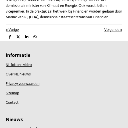
demissionair minister van Klimaat en Energie. Ook wordt Jetten
vicepremier. In de praktijk zal het werk bij Financiën worden gedaan door
Marnix van Rij (CDA), demissionair staatssecretaris van Financiën.
«
Vorige
Volgende
»
D
D
S
D
e
e
h
e
l
e
a
l
e
l
r
e
n
e
n
Informatie
NL foto en video
Over NL nieuws
Privacy/voorwaarden
Sitemap
Contact
Nieuws