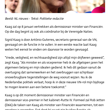
Beeld: NL nieuws - Tekst: Politieke redactie
Kaag zal op 8 januari vertrekken als demissionair minister van Financiën.
Op die dag begint zij ook als coördinator bij de Verenigde Naties.
Sigrid Kaag is door António Guterres, secretaris-generaal van de VN,
gevraagd om de functie in te vullen. In een eerste reactie laat Kaag
weten het eervol te vinden om daarvoor te worden gevraagd.
"Vrede, veiligheid, en rechtvaardigheid zijn altijd mijn drijfveren geweest",
zegt Kaag. "Als minister en als vicepremier heb ik de afgelopen jaren het
algemeen belang en mijn idealen gediend. Ik heb dit gedaan vanuit de
overtuiging dat samenwerken en het overbruggen van schijnbaar
onoverbrugbare tegenstellingen de weg vooruit wijzen. Nu ik de
Nederlandse politiek verlaat, hoop ik in deze nieuwe VN-rol mijn bijdrage
te mogen leveren aan een betere toekomst.”
Kaag is op dit moment demissionair minister van Financiën en
demissionair vice-premier in het kabinet-Rutte IV. Formeel zal Rob Jetten
(D66) de taken van Kaag als minister van Financiën waarnemen, tot een
opvolger is gevonden. Dat doet hij naast zijn huidige functie als