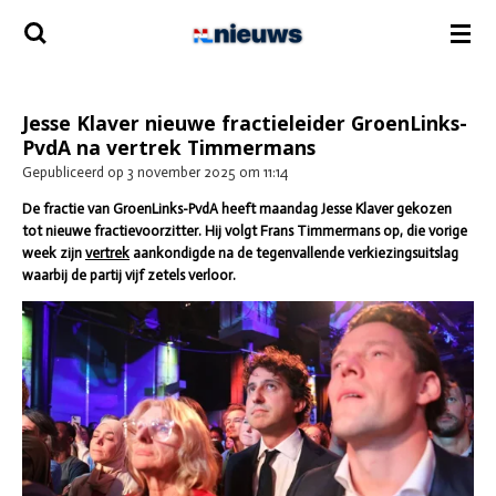
Ga
direct
naar
de
hoofdinhoud
Jesse Klaver nieuwe fractieleider GroenLinks-
PvdA na vertrek Timmermans
Gepubliceerd op 3 november 2025 om 11:14
De fractie van GroenLinks-PvdA heeft maandag Jesse Klaver gekozen
tot nieuwe fractievoorzitter. Hij volgt Frans Timmermans op, die vorige
week zijn
vertrek
aankondigde na de tegenvallende verkiezingsuitslag
waarbij de partij vijf zetels verloor.