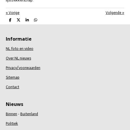
lijsttrekkerschap.
«
Vorige
Volgende
»
D
D
S
D
e
e
h
e
l
e
a
l
e
l
r
e
n
e
n
Informatie
NL foto en video
Over NL nieuws
Privacy/voorwaarden
Sitemap
Contact
Nieuws
Binnen
-
Buitenland
Politiek