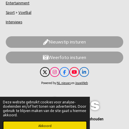
Entertainment
Sport
>
Voetbal
Interviews
Nieuwstip insturen
Weerfoto insturen
X
I
F
Y
L
n
a
o
i
s
c
u
n
Powered by
NL nieuws
en
JouwWeb
t
e
T
k
a
b
u
e
g
o
b
d
r
o
e
I
Deze website gebruikt cookies voor analyse-
a
k
n
doeleinden en/of het tonen van advertenties. Door
m
gebruik te blijven maken van de site gaat u hiermee
akkoord.
© 2026 NL nieuws – alle rechten voorbehouden
Akkoord