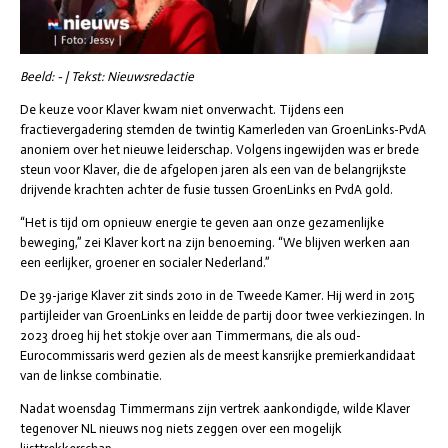
Beeld: - | Tekst: Nieuwsredactie
De keuze voor Klaver kwam niet onverwacht. Tijdens een
fractievergadering stemden de twintig Kamerleden van GroenLinks-PvdA
anoniem over het nieuwe leiderschap. Volgens ingewijden was er brede
steun voor Klaver, die de afgelopen jaren als een van de belangrijkste
drijvende krachten achter de fusie tussen GroenLinks en PvdA gold.
“Het is tijd om opnieuw energie te geven aan onze gezamenlijke
beweging,” zei Klaver kort na zijn benoeming. “We blijven werken aan
een eerlijker, groener en socialer Nederland.”
De 39-jarige Klaver zit sinds 2010 in de Tweede Kamer. Hij werd in 2015
partijleider van GroenLinks en leidde de partij door twee verkiezingen. In
2023 droeg hij het stokje over aan Timmermans, die als oud-
Eurocommissaris werd gezien als de meest kansrijke premierkandidaat
van de linkse combinatie.
Nadat woensdag Timmermans zijn vertrek aankondigde, wilde Klaver
tegenover NL nieuws nog niets zeggen over een mogelijk