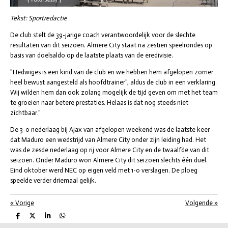
Tekst: Sportredactie
De club stelt de 39-jarige coach verantwoordelijk voor de slechte
resultaten van dit seizoen. Almere City staat na zestien speelrondes op
basis van doelsaldo op de laatste plaats van de eredivisie.
"Hedwiges is een kind van de club en we hebben hem afgelopen zomer
heel bewust aangesteld als hoofdtrainer", aldus de club in een verklaring.
Wij wilden hem dan ook zolang mogelijk de tijd geven om met het team
te groeien naar betere prestaties. Helaas is dat nog steeds niet
zichtbaar."
De 3-0 nederlaag bij Ajax van afgelopen weekend was de laatste keer
dat Maduro een wedstrijd van Almere City onder zijn leiding had. Het
was de zesde nederlaag op rij voor Almere City en de twaalfde van dit
seizoen. Onder Maduro won Almere City dit seizoen slechts één duel.
Eind oktober werd NEC op eigen veld met 1-0 verslagen. De ploeg
speelde verder driemaal gelijk.
«
Vorige
Volgende
»
D
D
S
D
e
e
h
e