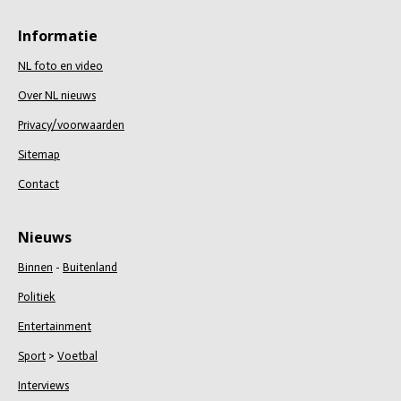
l
e
a
l
e
l
r
e
n
e
n
Informatie
NL foto en video
Over NL nieuws
Privacy/voorwaarden
Sitemap
Contact
Nieuws
Binnen
-
Buitenland
Politiek
Entertainment
Sport
>
Voetbal
Interviews