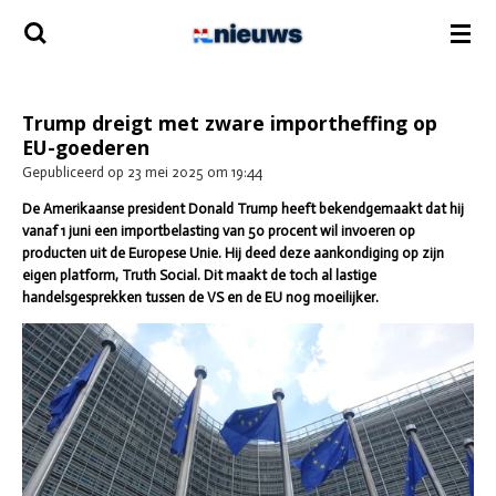
Ga
direct
naar
de
hoofdinhoud
Trump dreigt met zware importheffing op
EU-goederen
Gepubliceerd op 23 mei 2025 om 19:44
De Amerikaanse president Donald Trump heeft bekendgemaakt dat hij
vanaf 1 juni een importbelasting van 50 procent wil invoeren op
producten uit de Europese Unie. Hij deed deze aankondiging op zijn
eigen platform, Truth Social. Dit maakt de toch al lastige
handelsgesprekken tussen de VS en de EU nog moeilijker.