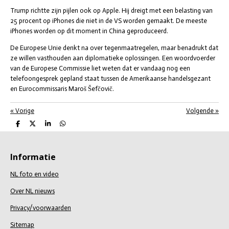
Trump richtte zijn pijlen ook op Apple. Hij dreigt met een belasting van
25 procent op iPhones die niet in de VS worden gemaakt. De meeste
iPhones worden op dit moment in China geproduceerd.
De Europese Unie denkt na over tegenmaatregelen, maar benadrukt dat
ze willen vasthouden aan diplomatieke oplossingen. Een woordvoerder
van de Europese Commissie liet weten dat er vandaag nog een
telefoongesprek gepland staat tussen de Amerikaanse handelsgezant
en Eurocommissaris Maroš Šefčovič.
«
Vorige
Volgende
»
D
D
S
D
e
e
h
e
l
e
a
l
e
l
r
e
n
e
n
Informatie
NL foto en video
Over NL nieuws
Privacy/voorwaarden
Sitemap