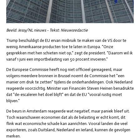
Beeld: Jessy/NL nieuws - Tekst: Nieuwsredactie
Trump beschuldigt de EU ervan misbruik te maken van de VS door te
weinig Amerikaanse producten toe te laten in Europa. "Onze
gesprekken met hen schieten niet op," zegt de president. "Daarom wil ik
vanaf 1 juni een importbelasting van 50 procent invoeren."
De Europese Commissie heeft nog niet officieel gereageerd, maar
volgens meerdere bronnen in Brussel noemt de Commissie het "een
manier om druk te zetten" tijdens de onderhandelingen. Ook Nederland
reageerde voorzichtig. Minister van Financiën Steven Heinen benadrukte
dat "de-escaleren het doel blijft" en dat de EU "vooral rustig moet
blijven."
De beurs in Amsterdam reageerde wat negatief, maar paniek bleef uit.
Toch waarschuwen economen dat als de belasting er echt komt, dit
flink wat economische schade kan aanrichten. Vooral landen die veel
exporteren, zoals Duitsland, Nederland en Ierland, kunnen de gevolgen
merken.