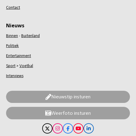
Contact
Nieuws
Binnen
-
Buitenland
Politiek
Entertainment
Sport
>
Voetbal
Interviews
Nieuwstip insturen
Weerfoto insturen
X
I
F
Y
L
n
a
o
i