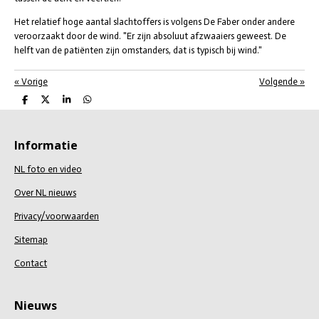
Het relatief hoge aantal slachtoffers is volgens De Faber onder andere
veroorzaakt door de wind. "Er zijn absoluut afzwaaiers geweest. De
helft van de patiënten zijn omstanders, dat is typisch bij wind."
«
Vorige
Volgende
»
D
D
S
D
e
e
h
e
l
e
a
l
e
l
r
e
n
e
n
Informatie
NL foto en video
Over NL nieuws
Privacy/voorwaarden
Sitemap
Contact
Nieuws