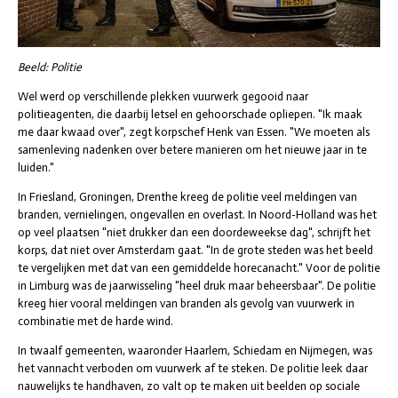
Beeld: Politie
Wel werd op verschillende plekken vuurwerk gegooid naar
politieagenten, die daarbij letsel en gehoorschade opliepen. "Ik maak
me daar kwaad over", zegt korpschef Henk van Essen. "We moeten als
samenleving nadenken over betere manieren om het nieuwe jaar in te
luiden."
In Friesland, Groningen, Drenthe kreeg de politie veel meldingen van
branden, vernielingen, ongevallen en overlast. In Noord-Holland was het
op veel plaatsen "niet drukker dan een doordeweekse dag", schrijft het
korps, dat niet over Amsterdam gaat. "In de grote steden was het beeld
te vergelijken met dat van een gemiddelde horecanacht." Voor de politie
in Limburg was de jaarwisseling "heel druk maar beheersbaar". De politie
kreeg hier vooral meldingen van branden als gevolg van vuurwerk in
combinatie met de harde wind.
In twaalf gemeenten, waaronder Haarlem, Schiedam en Nijmegen, was
het vannacht verboden om vuurwerk af te steken. De politie leek daar
nauwelijks te handhaven, zo valt op te maken uit beelden op sociale