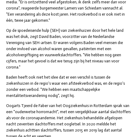
media. "Er is ontzettend veel afgestoken, ik denk zelfs meer dan voor
corona", reageerde burgemeester Lamers van Schiedam vannacht al.
"Een verandering als deze kost jaren. Het rookverbod is er ook niet in
één, twee jaar gekomen."
Op de spoedeisende hulp (SEH) van ziekenhuizen door het hele land
was het druk, zegt David Baden, voorzitter van de Nederlandse
Vereniging van SEH-artsen. Er waren volgens Baden veel mensen die
onder invloed van alcohol waren gevallen, patiënten met een
alcoholvergiftiging en vuurwerkslachtoffers. "We hebben nog geen
cijfers, maar het gevoel is dat we terug zijn bij het niveau van voor
corona."
Baden heeft ook niet het idee dat er een verschil is tussen de
ziekenhuizen in de regio's waar een afsteekverbod was, en de regio's
zonder een verbod. "We hebben een maatschappelijke
mentaliteitsverandering nodig", zegt hij.
Oogarts Tjeerd de Faber van het Oogziekenhuis in Rotterdam sprak van
een "ouderwetse horrornacht", met een vergelijkbaar aantal slachtoffers
als voor de coronapandemie. Het ziekenhuis behandelde afgelopen
nacht zeventien slachtoffers met oogletsel. In 2020 meldde het
ziekenhuis achttien slachtoffers, tussen 2015 en 2019 lag dat aantal
tussen de acht en veertien.