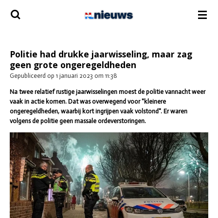
Ga
direct
naar
de
hoofdinhoud
Politie had drukke jaarwisseling, maar zag
geen grote ongeregeldheden
Gepubliceerd op 1 januari 2023 om 11:38
Na twee relatief rustige jaarwisselingen moest de politie vannacht weer
vaak in actie komen. Dat was overwegend voor "kleinere
ongeregeldheden, waarbij kort ingrijpen vaak volstond". Er waren
volgens de politie geen massale ordeverstoringen.