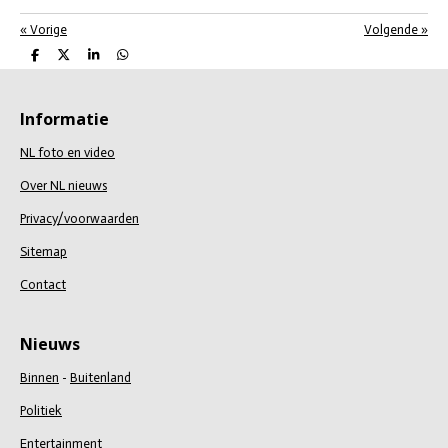
«
Vorige
Volgende
»
D
D
S
D
e
e
h
e
l
e
a
l
e
l
r
e
n
e
n
Informatie
NL foto en video
Over NL nieuws
Privacy/voorwaarden
Sitemap
Contact
Nieuws
Binnen
-
Buitenland
Politiek
Entertainment