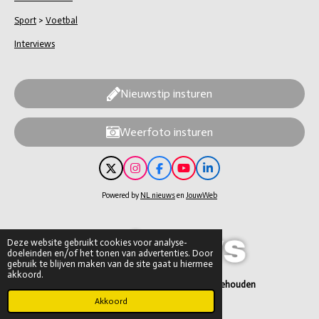
Sport
>
Voetbal
Interviews
Nieuwstip insturen
Weerfoto insturen
X
I
F
Y
L
n
a
o
i
s
c
u
n
Powered by
NL nieuws
en
JouwWeb
t
e
T
k
a
b
u
e
g
o
b
d
r
o
e
I
Deze website gebruikt cookies voor analyse-
a
k
n
doeleinden en/of het tonen van advertenties. Door
m
gebruik te blijven maken van de site gaat u hiermee
akkoord.
© 2026 NL nieuws – alle rechten voorbehouden
Akkoord