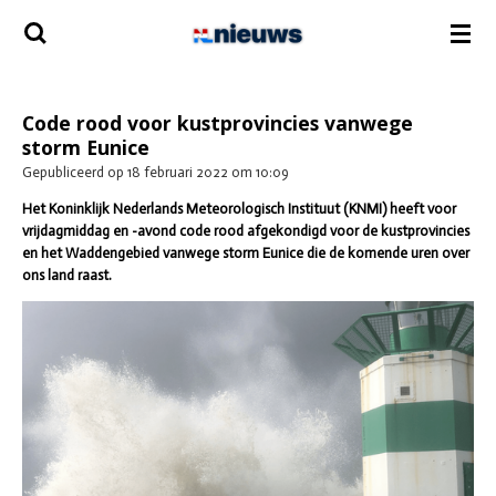
Ga
direct
naar
de
hoofdinhoud
Code rood voor kustprovincies vanwege
storm Eunice
Gepubliceerd op 18 februari 2022 om 10:09
Het Koninklijk Nederlands Meteorologisch Instituut (KNMI) heeft voor
vrijdagmiddag en -avond code rood afgekondigd voor de kustprovincies
en het Waddengebied vanwege storm Eunice die de komende uren over
ons land raast.