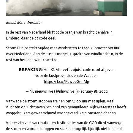
Beeld: Marc Wurfbain
In de rest van Nederland blijft code oranje van kracht, behalve in
Limburg: daar geldt code geel.
Storm Eunice trekt vrijdag met windstoten tot 140 kilometer per uur
over Nederland. Aan de kust is mogelijk sprake van windkracht 11, in de
rest van het land windkracht 10.
𝗕𝗥𝗘𝗔𝗞𝗜𝗡𝗚: Het KNMI heeft zojuist code rood afgeven
voor de kustprovincies en de Wadden
https://t.co/KqweeGmrMp
— NL nieuws live (@nlnwslive_)
February 18, 2022
Vanwege de storm stoppen treinen om 14.00 uur met rijden. Veel
vluchten op luchthaven Schiphol zijn geannuleerd. Rijkswaterstaat heeft
weggebruikers gewaarschuwd voor gevaarlijke rijomstandigheden.
Verder zijn veel vaccinatie- en testlocaties van de GGD dicht vanwege
de storm en worden bruggen en sluizen mogelijk tijdelijk niet bediend.