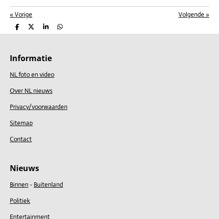
«
Vorige
Volgende
»
D
D
S
D
e
e
h
e
l
e
a
l
e
l
r
e
n
e
n
Informatie
NL foto en video
Over NL nieuws
Privacy/voorwaarden
Sitemap
Contact
Nieuws
Binnen
-
Buitenland
Politiek
Entertainment