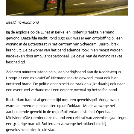
Beeld: 112-Rijnmond
Bij de explosie op de Lunet in Berkel en Rodenrijs raakte niemand
gewond. Diezelfde nacht, rond 0.50 uur, was er een ontploffing bij een
woning in de Boterstraat in het centrum van Schiedam. Daarbij brak
brand uit. De bewoner van het pand ademde rook in en moest worden
nagekeken door ambulancepersoneel. De gevel van de woning raakte
beschadigd.
Zo'n tien minuten later ging bij een bedrijfspand aan de Koddeweg in
Hoogvliet een explosief af. Niemand raakte gewond, maar ook hier
ontstond brand. De politie onderzoekt de zaak en kijkt daarbij ook naar
een eventueel verband met een eerdere overval op hetzelfde pand.
Rotterdam kampt al geruime tijd met een geweldsgolf. Vorige week
waren er meerdere incidenten op de Doklaan. Mede vanwege het
aanhoudende geweld in de regio Rotterdam eiste het Openbaar
Ministerie (OM) eerder deze maand een celstraf van zeventien jaar tegen
een 31-jarige man uit Rotterdam vanwege betrokkenheid bij
geweldsincidenten in die stad.