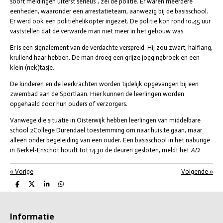
soort meldingen uiterst serieus", zei de politie. Er waren meerdere
eenheden, waaronder een arrestatieteam, aanwezig bij de basisschool.
Er werd ook een politiehelikopter ingezet. De politie kon rond 10.45 uur
vaststellen dat de verwarde man niet meer in het gebouw was.
Er is een signalement van de verdachte verspreid. Hij zou zwart, halflang,
krullend haar hebben. De man droeg een grijze joggingbroek en een
klein (nek)tasje.
De kinderen en de leerkrachten worden tijdelijk opgevangen bij een
zwembad aan de Sportlaan. Hier kunnen de leerlingen worden
opgehaald door hun ouders of verzorgers.
Vanwege die situatie in Oisterwijk hebben leerlingen van middelbare
school 2College Durendael toestemming om naar huis te gaan, maar
alleen onder begeleiding van een ouder. Een basisschool in het naburige
in Berkel-Enschot houdt tot 14.30 de deuren gesloten, meldt het
AD
.
«
Vorige
Volgende
»
D
D
S
D
e
e
h
e
l
e
a
l
e
l
r
e
n
e
n
Informatie