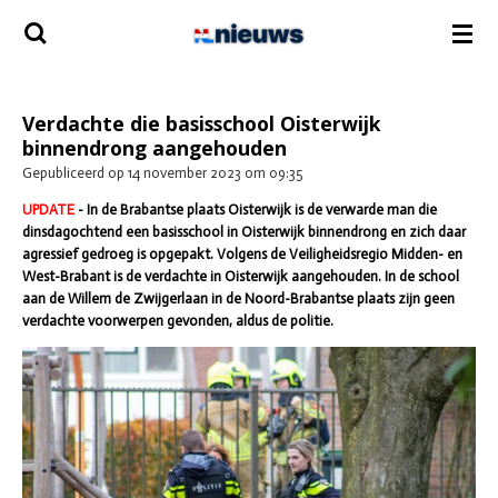
Ga
direct
naar
de
hoofdinhoud
Verdachte die basisschool Oisterwijk
binnendrong aangehouden
Gepubliceerd op 14 november 2023 om 09:35
UPDATE
-
In de Brabantse plaats Oisterwijk is de verwarde man die
dinsdagochtend een basisschool in Oisterwijk binnendrong en zich daar
agressief gedroeg is opgepakt. Volgens de Veiligheidsregio Midden- en
West-Brabant is de verdachte in Oisterwijk aangehouden. In de school
aan de Willem de Zwijgerlaan in de Noord-Brabantse plaats zijn geen
verdachte voorwerpen gevonden, aldus de politie.