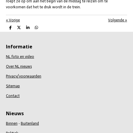
roept ze op om aan het begin van de middag te reizen om te
voorkomen dat het te druk wordt in de trein.
«
Vorige
Volgende
»
D
D
S
D
e
e
h
e
l
e
a
l
e
l
r
e
n
e
n
Informatie
NL foto en video
Over NL nieuws
Privacy/voorwaarden
Sitemap
Contact
Nieuws
Binnen
-
Buitenland