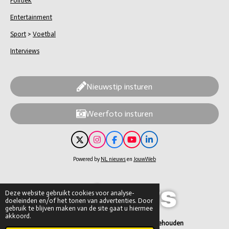
Politiek
Entertainment
Sport
>
Voetbal
Interviews
Nieuwstip insturen
Weerfoto insturen
X
I
F
Y
L
n
a
o
i
s
c
u
n
Powered by
NL nieuws
en
JouwWeb
t
e
T
k
a
b
u
e
g
o
b
d
r
o
e
I
Deze website gebruikt cookies voor analyse-
a
k
n
doeleinden en/of het tonen van advertenties. Door
m
gebruik te blijven maken van de site gaat u hiermee
akkoord.
© 2026 NL nieuws – alle rechten voorbehouden