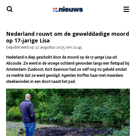
Ga
direct
naar
de
hoofdinhoud
Nederland rouwt om de gewelddadige moord
op 17-jarige Lisa
Gepubliceerd op 22 augustus 2025 om 22:45
Nederland is diep geschokt door de moord op de 17-jarige Lisa uit
Abcoude. Ze werd in de vroege ochtend gevonden langs een fietspad bij
Amsterdam-Zuidoost. Kort daarvoor had ze zelf nog 112 gebeld omdat
ze merkte dat ze werd gevolgd. Agenten troffen haar met meerdere
steekwonden in een sloot naast het pad.