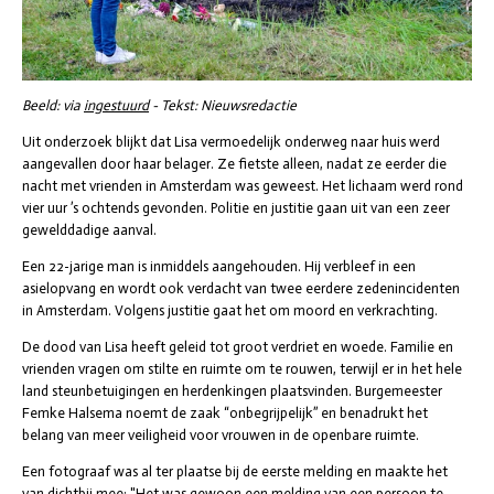
Beeld: via
ingestuurd
- Tekst: Nieuwsredactie
Uit onderzoek blijkt dat Lisa vermoedelijk onderweg naar huis werd
aangevallen door haar belager. Ze fietste alleen, nadat ze eerder die
nacht met vrienden in Amsterdam was geweest. Het lichaam werd rond
vier uur ’s ochtends gevonden. Politie en justitie gaan uit van een zeer
gewelddadige aanval.
Een 22-jarige man is inmiddels aangehouden. Hij verbleef in een
asielopvang en wordt ook verdacht van twee eerdere zedenincidenten
in Amsterdam. Volgens justitie gaat het om moord en verkrachting.
De dood van Lisa heeft geleid tot groot verdriet en woede. Familie en
vrienden vragen om stilte en ruimte om te rouwen, terwijl er in het hele
land steunbetuigingen en herdenkingen plaatsvinden. Burgemeester
Femke Halsema noemt de zaak “onbegrijpelijk” en benadrukt het
belang van meer veiligheid voor vrouwen in de openbare ruimte.
Een fotograaf was al ter plaatse bij de eerste melding en maakte het
van dichtbij mee: "Het was gewoon een melding van een persoon te