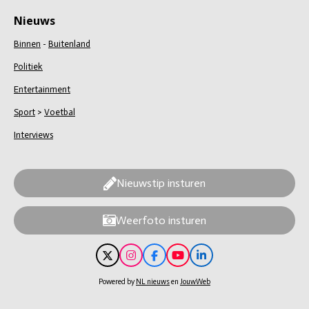
Nieuws
Binnen
-
Buitenland
Politiek
Entertainment
Sport
>
Voetbal
Interviews
Nieuwstip insturen
Weerfoto insturen
X
I
F
Y
L
n
a
o
i
s
c
u
n
Powered by
NL nieuws
en
JouwWeb
t
e
T
k
a
b
u
e