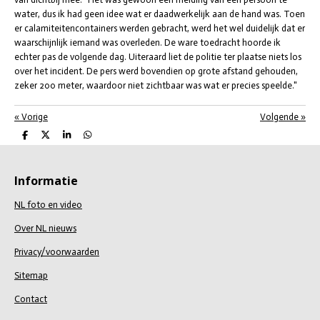
water, dus ik had geen idee wat er daadwerkelijk aan de hand was. Toen
er calamiteitencontainers werden gebracht, werd het wel duidelijk dat er
waarschijnlijk iemand was overleden. De ware toedracht hoorde ik
echter pas de volgende dag. Uiteraard liet de politie ter plaatse niets los
over het incident. De pers werd bovendien op grote afstand gehouden,
zeker 200 meter, waardoor niet zichtbaar was wat er precies speelde."
«
Vorige
Volgende
»
D
D
S
D
e
e
h
e
l
e
a
l
e
l
r
e
n
e
n
Informatie
NL foto en video
Over NL nieuws
Privacy/voorwaarden
Sitemap
Contact