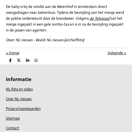
De baby is bij de vondst
aan de Meernhof in Amsterdam direct
overgedragen naar ziekenhuis. Tijdens de bevrijding van het meisje werd
de politie ondersteunt door de brandweer. Volgens
de Telegraaf
zat het
meisje ingepakt in een gele Jumbo-tas en is in na de bevrijding ingepakt
in de jassen van agenten.
Door: NL nieuws - Beeld: NL nieuws (archieffoto)
«
Vorige
Volgende
»
D
D
S
D
e
e
h
e
l
e
a
l
e
l
r
e
n
e
n
Informatie
NL foto en video
Over NL nieuws
Privacy/voorwaarden
Sitemap
Contact