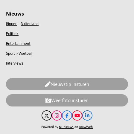
Nieuws
Binnen
-
Buitenland
Politiek
Entertainment
Sport
>
Voetbal
Interviews
Nieuwstip insturen
Weerfoto insturen
X
I
F
Y
L
n
a
o
i
s
c
u
n
Powered by
NL nieuws
en
JouwWeb
t
e
T
k