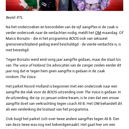
Beeld: RTL
Na het onderzoeken en beoordelen van de vijf aangiftes in de zaak is
verder onderzoek naar de verdachten nodig, meldt het
OM
maandag. Of
Marco Borsato - die in het programma
BOOS
ook van seksueel
grensoverschrijdend gedrag werd beschuldigd - de vierde verdachte is, is
niet bevestigd.
Tegen Borsato werd eind vorig jaar aangifte gedaan, maar die staat los
van
The voice of Holland
. De advocaten van de zanger zeiden eerder dit
jaar nog dat er tegen hem geen aangifte is gedaan in de zaak
rondom
The Voice.
Het parket Noord-Holland is begonnen met een onderzoek naar een
aangifte die vlak voor de
BOOS
-uitzending over
The Voice
is gedaan. In
de uitzending, die op 20 januari online kwam, is te zien dat een vrouw
aangifte doet van verkrachting tegen coach Ali B. Het OM behandelt dit
als een verdenking die losstaat van het programma.
Ook buigt het parket zich over twee andere aangiftes tegen Ali B. Een
van deze twee was nog niet bekendgemaakt. Het gaat hier om een