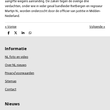
aangifte wegens aanranding. De zaken tegen de overige drie
verdachten, onder wie in ieder geval bandleider Rietbergen en regisseur
Martijn N., worden onderzocht door de officier van justitie in Midden-
Nederland.
«
Vorige
Volgende
»
D
D
S
D
e
e
h
e
l
e
a
l
e
l
r
e
n
e
n
Informatie
NL foto en video
Over NL nieuws
Privacy/voorwaarden
Sitemap
Contact
Nieuws