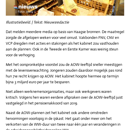
Illustratiebeeld. | Tekst: Nieuwsredactie
Dat melden meerdere media op basis van Haagse bronnen. De maatregel
zorgde de afgelopen weken voor veel onrust. Vakbonden FNV, CNV en
VCP dreigden met acties en stakingen als het kabinet zou vasthouden
aan de plannen. Ook in de Tweede en Eerste Kamer was weinig steun
voor de verhoging.
Met het oorspronkelijke voorstel zou de AOW-leeftijd sneller meestijgen
met de levensverwachting. Jongeren zouden daardoor mogelijk pas rond
hun 71e recht krijgen op AOW. Het kabinet hoopte hiermee op termijn
bijna 3 miljard euro per jaar te besparen.
Niet alleen werknemersorganisaties, maar ook werkgevers waren
kritisch. Volgens hen waren eerdere afspraken over de AOW-leeftijd juist
vastgelegd in het pensioenakkoord van 2019.
Naast de AOW-plannen zet het kabinet ook andere omstreden
hervormingen voorlopig in de ijskast. Het gaat onder meer om het
verkorten van de WW-duur van twee naar één jaar en veranderingen in