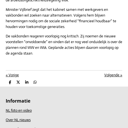
de arbeidsongeschiktheidsregeling WIA.
Minister Vijlbrief zegt dat het kabinet samen met werkgevers en
vakbonden wil zoeken naar alternatieven. Volgens hem blijven
hervormingen nodig om de sociale zekerheid “financieel houdbaar” te
houden voor toekomstige generaties.
De vakbonden reageren voorlopig nog kritisch. Zij noemen de nieuwe
voorstellen “onvoldoende” en vinden dat er nog veel onduidelijk is over de
plannen rond WW en WIA. Geplande acties blijven daarom voorlopig op
de agenda staan.
«
Vorige
Volgende
»
D
D
S
D
e
e
h
e
l
e
a
l
e
l
r
e
n
e
n
Informatie
NL foto en video
Over NL nieuws