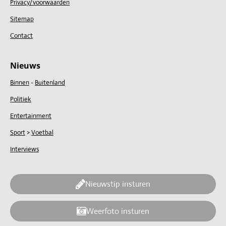
Privacy/voorwaarden
Sitemap
Contact
Nieuws
Binnen
-
Buitenland
Politiek
Entertainment
Sport
>
Voetbal
Interviews
Nieuwstip insturen
Weerfoto insturen