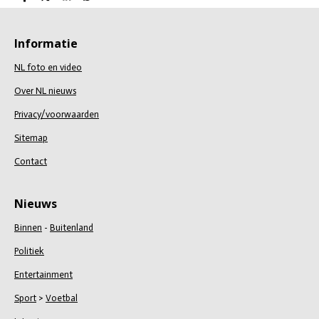
D
D
S
D
e
e
h
e
l
e
a
l
e
l
r
e
n
e
n
Informatie
NL foto en video
Over NL nieuws
Privacy/voorwaarden
Sitemap
Contact
Nieuws
Binnen
-
Buitenland
Politiek
Entertainment
Sport
>
Voetbal