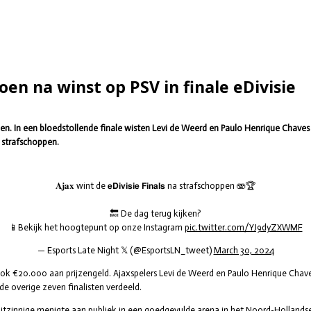
en na winst op PSV in finale eDivisie
. In een bloedstollende finale wisten Levi de Weerd en Paulo Henrique Chaves (
a strafschoppen.
𝐀𝐣𝐚𝐱 wint de 𝗲𝗗𝗶𝘃𝗶𝘀𝗶𝗲 𝗙𝗶𝗻𝗮𝗹𝘀 na strafschoppen 🫨🏆
🔙 De dag terug kijken?
📱Bekijk het hoogtepunt op onze Instagram
pic.twitter.com/YJ9dyZXWMF
— Esports Late Night 𝕏 (@EsportsLN_tweet)
March 30, 2024
k €20.000 aan prijzengeld. Ajaxspelers Levi de Weerd en Paulo Henrique Chav
 overige zeven finalisten verdeeld.
zinnige menigte aan publiek in een goedgevulde arena in het Noord-Hollandse 