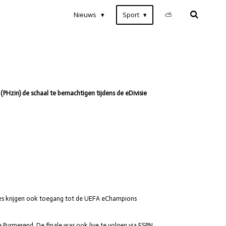
Nieuws
Sport
⛅
PHzin) de schaal te bemachtigen tijdens de eDivisie
es krijgen ook toegang tot de UEFA eChampions
Purmerend. De finale was ook live te volgen via ESPN,