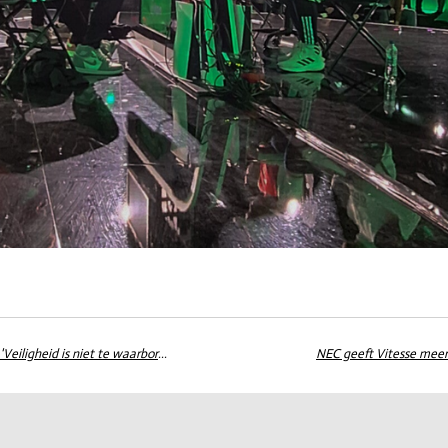
Geen NEC-fans welkom bij Gelderse derby in Arnhem: 'Veiligheid is niet te waarborgen'
NEC geeft Vitesse meer