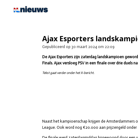
Ga
direct
naar
de
hoofdinhoud
Ajax Esporters landskampio
Gepubliceerd op 30 maart 2024 om 22:09
De Ajax Esporters zijn zaterdag landskampioen geworden
Finals. Ajax versloeg PSV in een finale over drie duels n
Tekst gaat verder onder het X-bericht.
Naast het kampioenschap krijgen de Amsterdammers oo
League. Ook word nog €20.000 aan prijzengeld onder de
De finale werd zaterdagmiddag bijgewoond door een uit