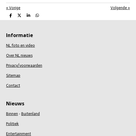
«
Vorige
Volgende
»
D
D
S
D
e
e
h
e
l
e
a
l
e
l
r
e
n
e
n
Informatie
NL foto en video
Over NL nieuws
Privacy/voorwaarden
Sitemap
Contact
Nieuws
Binnen
-
Buitenland
Politiek
Entertainment