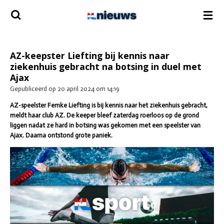
Ga
direct
naar
de
hoofdinhoud
AZ-keepster Liefting bij kennis naar
ziekenhuis gebracht na botsing in duel met
Ajax
Gepubliceerd op 20 april 2024 om 14:19
AZ-speelster Femke Liefting is bij kennis naar het ziekenhuis gebracht,
meldt haar club AZ. De keeper bleef zaterdag roerloos op de grond
liggen nadat ze hard in botsing was gekomen met een speelster van
Ajax. Daarna ontstond grote paniek.