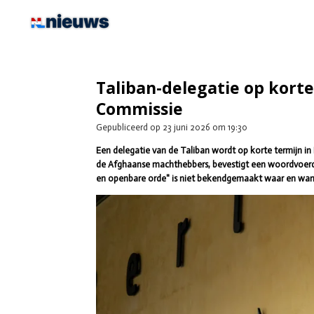
Ga
direct
naar
de
hoofdinhoud
Taliban-delegatie op kort
Commissie
Gepubliceerd op 23 juni 2026 om 19:30
Een delegatie van de Taliban wordt op korte termijn in
de Afghaanse machthebbers, bevestigt een woordvoerde
en openbare orde" is niet bekendgemaakt waar en wann