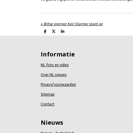
«
Britse premier Keir Starmer stapt op
D
D
S
e
e
h
l
e
a
e
l
r
n
e
Informatie
NL foto en video
Over NL nieuws
Privacy/voorwaarden
Sitemap
Contact
Nieuws