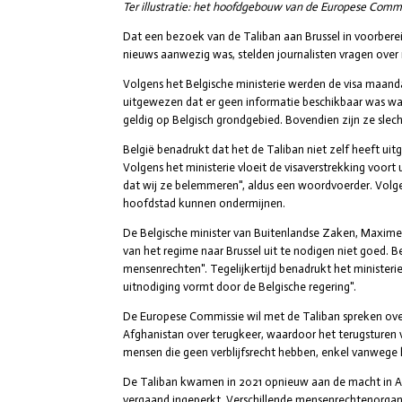
Ter illustratie: het hoofdgebouw van de Europese Commi
Dat een bezoek van de Taliban aan Brussel in voorberei
nieuws aanwezig was, stelden journalisten vragen over
Volgens het Belgische ministerie werden de visa maandag
uitgewezen dat er geen informatie beschikbaar was waar
geldig op Belgisch grondgebied. Bovendien zijn ze slech
België benadrukt dat het de Taliban niet zelf heeft u
Volgens het ministerie vloeit de visaverstrekking voort u
dat wij ze belemmeren", aldus een woordvoerder. Volgen
hoofdstad kunnen ondermijnen.
De Belgische minister van Buitenlandse Zaken, Maxime 
van het regime naar Brussel uit te nodigen niet goed. 
mensenrechten". Tegelijkertijd benadrukt het ministeri
uitnodiging vormt door de Belgische regering".
De Europese Commissie wil met de Taliban spreken ove
Afghanistan over terugkeer, waardoor het terugsturen v
mensen die geen verblijfsrecht hebben, enkel vanwege 
De Taliban kwamen in 2021 opnieuw aan de macht in Afg
vergaand ingeperkt. Verschillende mensenrechtenorganis