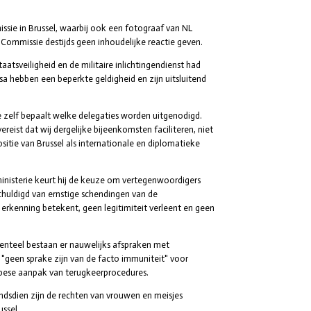
sie in Brussel, waarbij ook een fotograaf van NL
Commissie destijds geen inhoudelijke reactie geven.
atsveiligheid en de militaire inlichtingendienst had
a hebben een beperkte geldigheid en zijn uitsluitend
e zelf bepaalt welke delegaties worden uitgenodigd.
ereist dat wij dergelijke bijeenkomsten faciliteren, niet
itie van Brussel als internationale en diplomatieke
inisterie keurt hij de keuze om vertegenwoordigers
chuldigd van ernstige schendingen van de
 erkenning betekent, geen legitimiteit verleent en geen
nteel bestaan er nauwelijks afspraken met
 "geen sprake zijn van de facto immuniteit" voor
opese aanpak van terugkeerprocedures.
ndsdien zijn de rechten van vrouwen en meisjes
ssel.