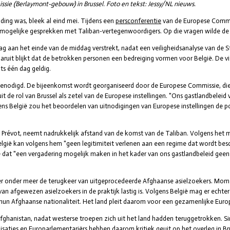
ssie (Berlaymont-gebouw) in Brussel. Foto en tekst: Jessy/NL nieuws.
ding was, bleek al eind mei. Tijdens een
persconferentie
van de Europese Commis
 mogelijke gesprekken met Taliban-vertegenwoordigers. Op die vragen wilde de 
 aan het einde van de middag verstrekt, nadat een veiligheidsanalyse van de Sta
uit blijkt dat de betrokken personen een bedreiging vormen voor België. De vis
ts één dag geldig.
itgenodigd. De bijeenkomst wordt georganiseerd door de Europese Commissie, di
it de rol van Brussel als zetel van de Europese instellingen. "Ons gastlandbeleid v
s België zou het beoordelen van uitnodigingen van Europese instellingen de pos
Prévot, neemt nadrukkelijk afstand van de komst van de Taliban. Volgens het m
België kan volgens hem "geen legitimiteit verlenen aan een regime dat wordt bes
e dat "een vergadering mogelijk maken in het kader van ons gastlandbeleid geen
r onder meer de terugkeer van uitgeprocedeerde Afghaanse asielzoekers. Mome
an afgewezen asielzoekers in de praktijk lastig is. Volgens België mag er echter
hun Afghaanse nationaliteit. Het land pleit daarom voor een gezamenlijke Eur
hanistan, nadat westerse troepen zich uit het land hadden teruggetrokken. Si
aties en Europarlementariërs hebben daarom kritiek geuit op het overleg in Bru