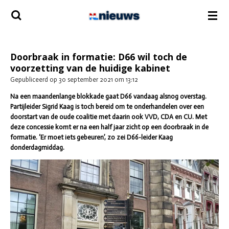
Ga
direct
naar
de
hoofdinhoud
Doorbraak in formatie: D66 wil toch de
voorzetting van de huidige kabinet
Gepubliceerd op 30 september 2021 om 13:12
Na een maandenlange blokkade gaat D66 vandaag alsnog overstag.
Partijleider Sigrid Kaag is toch bereid om te onderhandelen over een
doorstart van de oude coalitie met daarin ook VVD, CDA en CU. Met
deze concessie komt er na een half jaar zicht op een doorbraak in de
formatie. ‘Er moet iets gebeuren’, zo zei D66-leider Kaag
donderdagmiddag.