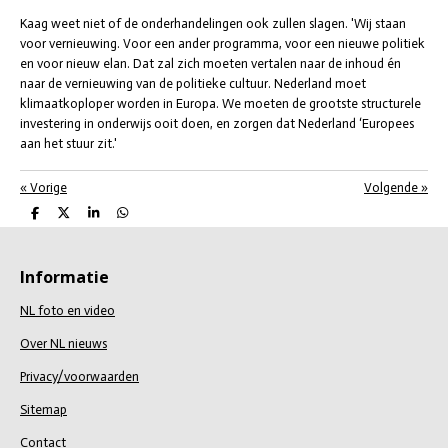
Kaag weet niet of de onderhandelingen ook zullen slagen. 'Wij staan
voor vernieuwing. Voor een ander programma, voor een nieuwe politiek
en voor nieuw elan. Dat zal zich moeten vertalen naar de inhoud én
naar de vernieuwing van de politieke cultuur. Nederland moet
klimaatkoploper worden in Europa. We moeten de grootste structurele
investering in onderwijs ooit doen, en zorgen dat Nederland ‘Europees
aan het stuur zit.'
«
Vorige
Volgende
»
D
D
S
D
e
e
h
e
l
e
a
l
e
l
r
e
n
e
n
Informatie
NL foto en video
Over NL nieuws
Privacy/voorwaarden
Sitemap
Contact