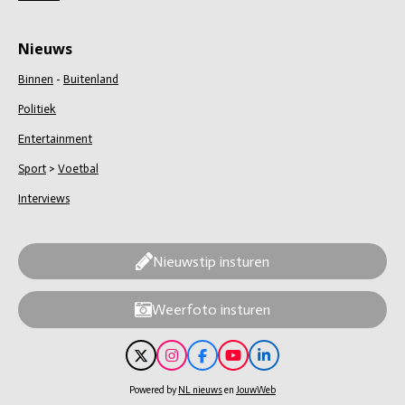
Nieuws
Binnen
-
Buitenland
Politiek
Entertainment
Sport
>
Voetbal
Interviews
Nieuwstip insturen
Weerfoto insturen
X
I
F
Y
L
n
a
o
i
s
c
u
n
Powered by
NL nieuws
en
JouwWeb
t
e
T
k